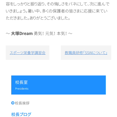
容をしっかりと振り返り、その悔しさをバネにして、次に進んで
いきましょう。暑い中、多くの保護者の皆さまに応援に来てい
ただきました。ありがとうございました。
～
大塚Dream
勇気！ 元気！ 本気！ ～
投
スポーツ栄養学講習会
教職員研修「SSWについて」
稿
ナ
ビ
ゲ
ー
校長室
シ
presidents
ョ
ン
校長挨拶
校長ブログ