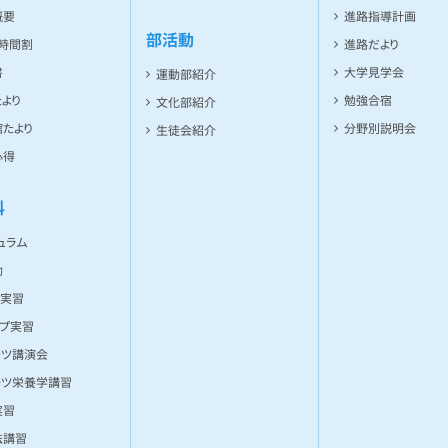
概要
進路指導計画
部活動
ト時間割
進路だより
書
大学見学会
運動部紹介
より
勉強合宿
文化部紹介
たより
分野別説明会
生徒会紹介
心得
科
ュラム
動
ー実習
ンプ実習
ーツ講演会
ーツ栄養学講習
実習
法講習