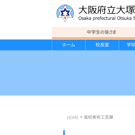
中学生の皆さま
ホーム
校長室
学
教育方針
連絡事項
カリキュラム
カリキュラム
運動部紹介
進路状況
行事報告
校歌
意見書
スポーツ講演会
大学見学会
遠足
学校経営計画・学校評価報告書
クローズアップ大塚
>
高校美術工芸展
HOME