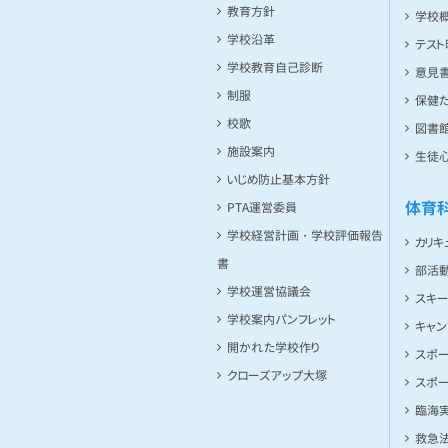
教育方針
学校
学校沿革
テス
学校教育自己診断
意見
制服
保健た
校歌
図書館
施設案内
生徒
いじめ防止基本方針
体育
PTA運営委員
学校経営計画・学校評価報告
カリキ
書
部活
学校運営協議会
スキ
学校案内パンフレット
キャ
開かれた学校作り
スポ
クローズアップ大塚
スポ
臨海
救急