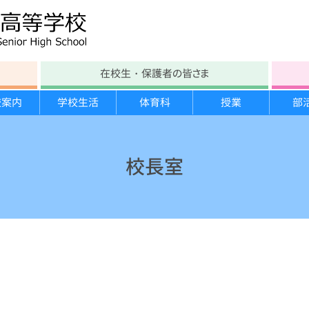
在校生・保護者の皆さま
校案内
学校生活
体育科
授業
部
学校沿革
テスト時間割
部活動
各教科
文化部紹介
進路の方針
年間行事
学校教育自己診断
大塚生の一日
スキー実習
生徒会紹介
進路指導計画
宿泊研修
校長室
施設案内
保健たより
スポーツ栄養学講習
勉強合宿
大塚祭 体育の部
いじめ防止基本方針
図書館たより
臨海実習
分野別説明会
大塚祭 文化の部
学校運営協議会
学校案内パンフレット