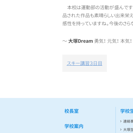
本校は運動部の活動が盛んですが
品された作品も素晴らしい出来栄え
感性を持っていますね。今後のさら
～
大塚Dream
勇気！ 元気！ 本気！
投
スキー講習３日目
稿
ナ
ビ
ゲ
ー
シ
ョ
校長室
学校
ン
連絡
学校案内
大塚