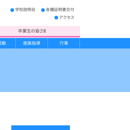
学校説明会
各種証明書交付
アクセス
卒業生の皆さま
活動
進路指導
行事
制服
学校概要
キャンプ実習
進路だより
宿泊学習
PTA運営委員
生徒心得
救急法講習
開かれた学校作り