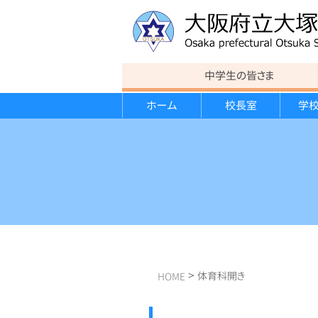
中学生の皆さま
ホーム
校長室
学
教育方針
連絡事項
カリキュラム
カリキュラム
運動部紹介
進路状況
行事報告
校歌
意見書
スポーツ講演会
大学見学会
遠足
学校経営計画・学校評価報告書
クローズアップ大塚
>
体育科開き
HOME