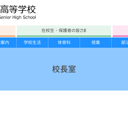
在校生・保護者の皆さま
校案内
学校生活
体育科
授業
部
学校沿革
テスト時間割
部活動
各教科
文化部紹介
進路の方針
年間行事
学校教育自己診断
大塚生の一日
スキー実習
生徒会紹介
進路指導計画
宿泊研修
校長室
施設案内
保健たより
スポーツ栄養学講習
勉強合宿
大塚祭 体育の部
いじめ防止基本方針
図書館たより
臨海実習
分野別説明会
大塚祭 文化の部
学校運営協議会
学校案内パンフレット