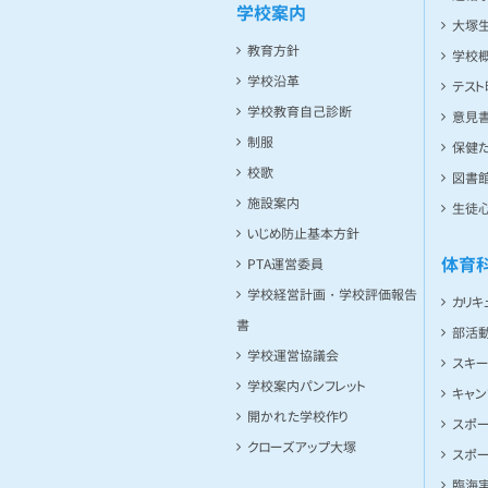
学校案内
大塚
教育方針
学校
学校沿革
テス
学校教育自己診断
意見
制服
保健た
校歌
図書館
施設案内
生徒
いじめ防止基本方針
体育
PTA運営委員
学校経営計画・学校評価報告
カリキ
書
部活
学校運営協議会
スキ
学校案内パンフレット
キャ
開かれた学校作り
スポ
クローズアップ大塚
スポ
臨海