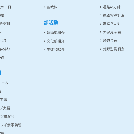
生の一日
各教科
進路の方針
概要
進路指導計画
部活動
ト時間割
進路だより
書
大学見学会
運動部紹介
より
勉強合宿
文化部紹介
たより
分野別説明会
生徒会紹介
心得
科
ュラム
動
ー実習
ンプ実習
ーツ講演会
ーツ栄養学講習
実習