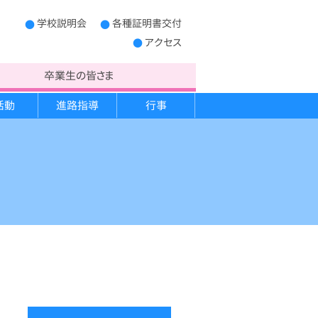
学校説明会
各種証明書交付
アクセス
卒業生の皆さま
活動
進路指導
行事
制服
学校概要
キャンプ実習
進路だより
宿泊学習
PTA運営委員
生徒心得
救急法講習
開かれた学校作り