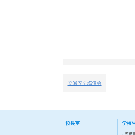
投
交通安全講演会
稿
ナ
ビ
ゲ
ー
シ
校長室
学校
ョ
ン
連絡