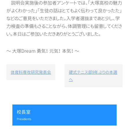
説明会実施後の参加者アンケートでは、「大塚高校の魅力
がよくわかった」「生徒の話はとてもよく伝わって良かったた」
などのご意見をいただきました。入学者選抜まであと少し、学
力検査の準備もさることながら、体調管理にも留意してくださ
い。本日はご参加いただきありがとうございました。
～ 大塚Dream 勇気！ 元気！ 本気！ ～
投
体育科専攻研究発表会
硬式テニス部9年ぶりの本選
稿
へ
ナ
ビ
ゲ
ー
シ
校長室
ョ
ン
presidents