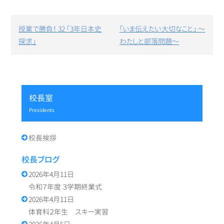
投
授業で勝負！ 32 「3年日本史
「いま伝えたい大切なこと」 ～
稿
探求」
わたしと部落問題～
ナ
ビ
ゲ
ー
シ
校長室
ョ
ン
presidents
校長挨拶
校長ブログ
2026年4月11日
令和７年度 ３学期終業式
2026年4月11日
体育科２年生 スキー実習