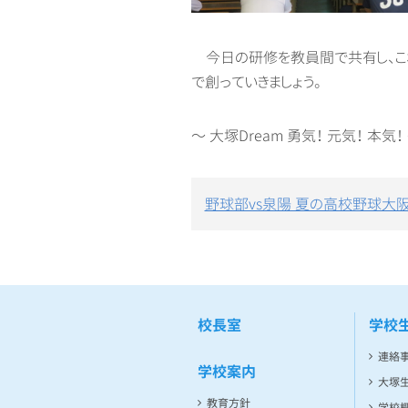
今日の研修を教員間で共有し、こ
で創っていきましょう。
～ 大塚Dream 勇気！ 元気！ 本気！
投
野球部vs泉陽 夏の高校野球大
稿
ナ
ビ
ゲ
ー
シ
校長室
学校
ョ
ン
連絡
学校案内
大塚
教育方針
学校