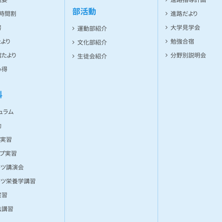
部活動
ト時間割
進路だより
書
大学見学会
運動部紹介
より
勉強合宿
文化部紹介
たより
分野別説明会
生徒会紹介
心得
科
ュラム
動
ー実習
ンプ実習
ーツ講演会
ーツ栄養学講習
実習
法講習