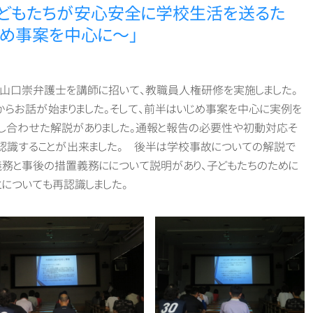
どもたちが安心安全に学校生活を送るた
め事案を中心に～」
山口崇弁護士を講師に招いて、教職員人権研修を実施しました。
からお話が始まりました。そして、前半はいじめ事案を中心に実例を
し合わせた解説がありました。通報と報告の必要性や初動対応そ
認識することが出来ました。 後半は学校事故についての解説で
務と事後の措置義務にについて説明があり、子どもたちのために
についても再認識しました。