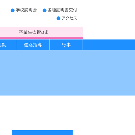
学校説明会
各種証明書交付
アクセス
卒業生の皆さま
活動
進路指導
行事
制服
学校概要
キャンプ実習
進路だより
宿泊学習
PTA運営委員
生徒心得
救急法講習
開かれた学校作り