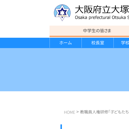
中学生の皆さま
ホーム
校長室
学
教育方針
連絡事項
カリキュラム
カリキュラム
運動部紹介
進路状況
行事報告
校歌
意見書
スポーツ講演会
大学見学会
遠足
学校経営計画・学校評価報告書
クローズアップ大塚
>
教職員人権研修「子どもた
HOME