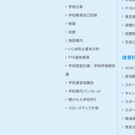
学校沿革
テス
学校教育自己診断
意見
制服
保健た
校歌
図書館
施設案内
生徒
いじめ防止基本方針
体育
PTA運営委員
学校経営計画・学校評価報告
カリキ
書
部活
学校運営協議会
スキ
学校案内パンフレット
キャ
開かれた学校作り
スポ
クローズアップ大塚
スポ
臨海
救急