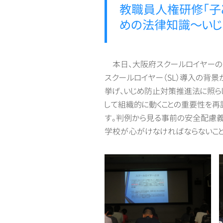
教職員人権研修「子
めの法律知識～いじ
本日、大阪府スクールロイヤーの
スクールロイヤー（SL）導入の背景
挙げ、いじめ防止対策推進法に照ら
して組織的に動くことの重要性を再
す。判例から見る事前の安全配慮義
学校が心がけなければならないこと