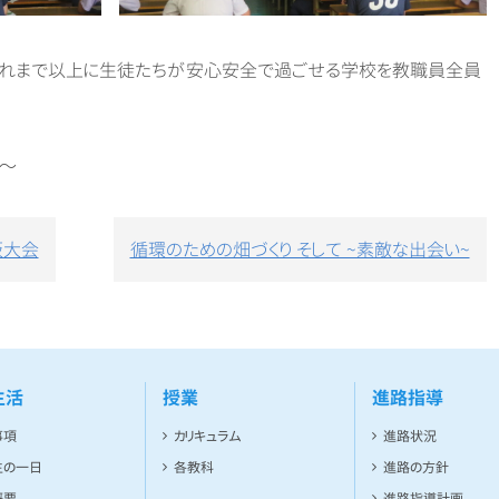
れまで以上に生徒たちが安心安全で過ごせる学校を教職員全員
 ～
阪大会
循環のための畑づくり そして ~素敵な出会い~
生活
授業
進路指導
事項
カリキュラム
進路状況
生の一日
各教科
進路の方針
概要
進路指導計画