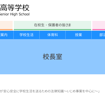
在校生・保護者の皆さま
校案内
学校生活
体育科
授業
部
学校沿革
テスト時間割
部活動
各教科
文化部紹介
進路の方針
年間行事
学校教育自己診断
大塚生の一日
スキー実習
生徒会紹介
進路指導計画
宿泊研修
校長室
施設案内
保健たより
スポーツ栄養学講習
勉強合宿
大塚祭 体育の部
いじめ防止基本方針
図書館たより
臨海実習
分野別説明会
大塚祭 文化の部
学校運営協議会
学校案内パンフレット
ちが安心安全に学校生活を送るための法律知識～いじめ事案を中心に～」