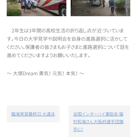
2年生は3年間の高校生活の折り返し点が近づいていま
す。今日の大学見学や説明会を自身の進路選択に活かして
ください。保護者の皆さまもお子さまと進路選択について話を
進めてくださいますようお願いいたします。
～ 大塚Dream 勇気！ 元気！ 本気！ ～
投
臨海実習最終日 大遠泳
全国インターハイ激励会 福
稿
村和海さん大阪府選手団旗
ナ
ビ
手に！
ゲ