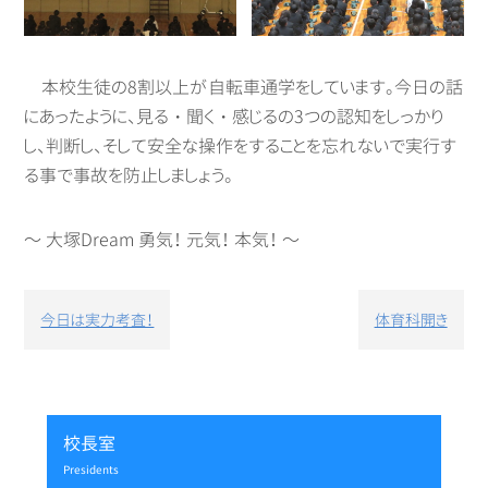
本校生徒の8割以上が自転車通学をしています。今日の話
にあったように、見る・聞く・感じるの3つの認知をしっかり
し、判断し、そして安全な操作をすることを忘れないで実行す
る事で事故を防止しましょう。
～ 大塚Dream 勇気！ 元気！ 本気！ ～
投
今日は実力考査！
体育科開き
稿
ナ
ビ
ゲ
ー
校長室
シ
presidents
ョ