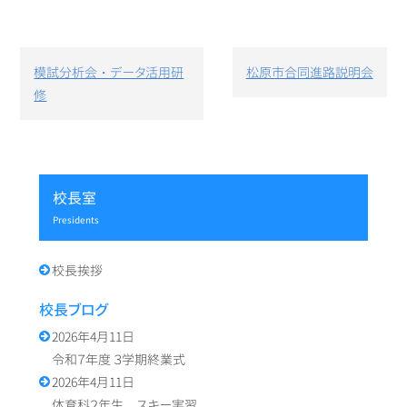
投
模試分析会・データ活用研
松原市合同進路説明会
稿
修
ナ
ビ
ゲ
ー
シ
校長室
ョ
ン
presidents
校長挨拶
校長ブログ
2026年4月11日
令和７年度 ３学期終業式
2026年4月11日
体育科２年生 スキー実習