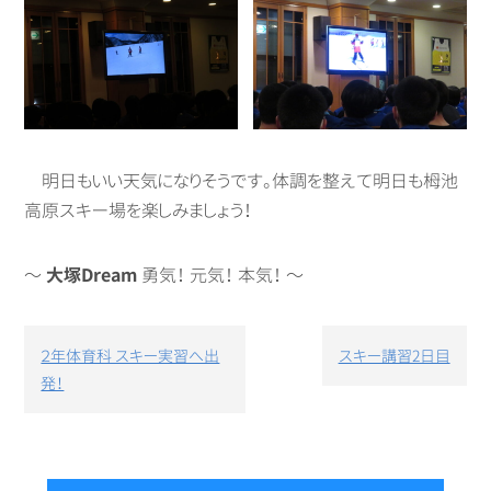
明日もいい天気になりそうです。体調を整えて明日も栂池
高原スキー場を楽しみましょう！
～
大塚Dream
勇気！ 元気！ 本気！ ～
投
２年体育科 スキー実習へ出
スキー講習2日目
稿
発！
ナ
ビ
ゲ
ー
シ