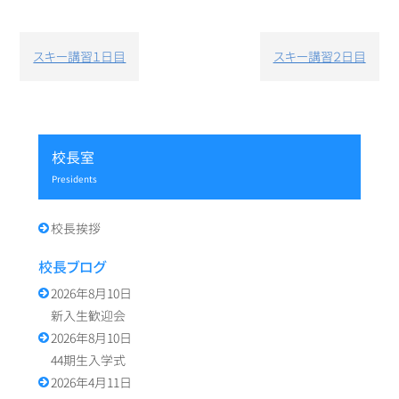
投
スキー講習１日目
スキー講習２日目
稿
ナ
ビ
ゲ
ー
校長室
シ
presidents
ョ
ン
校長挨拶
校長ブログ
2026年8月10日
新入生歓迎会
2026年8月10日
44期生入学式
2026年4月11日