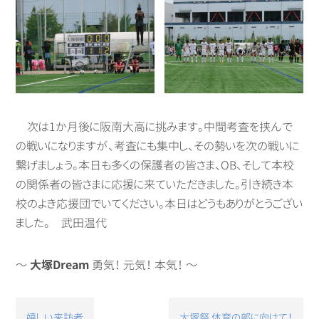
次は1か月後に阪南大高に挑みます。中間考査を挟んで
の戦いになりますが、考査にも集中し、その勢いを次の戦いに
繋げましょう。本日も多くの保護者の皆さま、OB、そして本校
の関係者の皆さまに応援に来ていただきました。引き続き本
校のよき応援団でいてください。本日はどうもありがとうござい
ました。 武田温代
～
大塚Dream
勇気！ 元気！ 本気！ ～
投
嬉しい来訪者
大塚祭 体育の部に向けて！