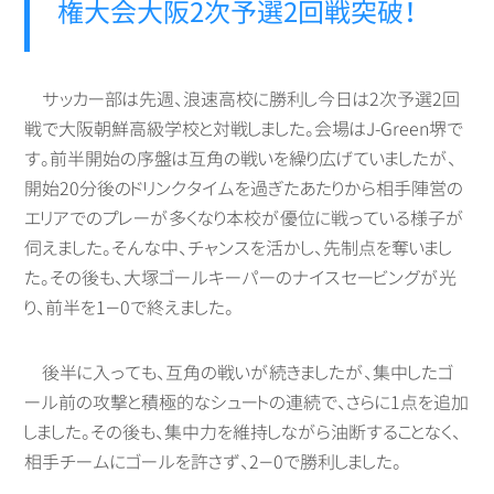
権大会大阪2次予選2回戦突破！
サッカー部は先週、浪速高校に勝利し今日は2次予選2回
戦で大阪朝鮮高級学校と対戦しました。会場はJ-Green堺で
す。前半開始の序盤は互角の戦いを繰り広げていましたが、
開始20分後のドリンクタイムを過ぎたあたりから相手陣営の
エリアでのプレーが多くなり本校が優位に戦っている様子が
伺えました。そんな中、チャンスを活かし、先制点を奪いまし
た。その後も、大塚ゴールキーパーのナイスセービングが光
り、前半を1－0で終えました。
後半に入っても、互角の戦いが続きましたが、集中したゴ
ール前の攻撃と積極的なシュートの連続で、さらに1点を追加
しました。その後も、集中力を維持しながら油断することなく、
相手チームにゴールを許さず、2－0で勝利しました。