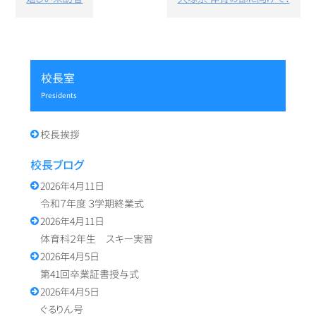
稿
ナ
ビ
ゲ
ー
校長室
シ
presidents
ョ
ン
校長挨拶
校長ブログ
2026年4月11日
令和７年度 ３学期終業式
2026年4月11日
体育科２年生 スキー実習
2026年4月5日
第41回卒業証書授与式
2026年4月5日
ぐるりん号