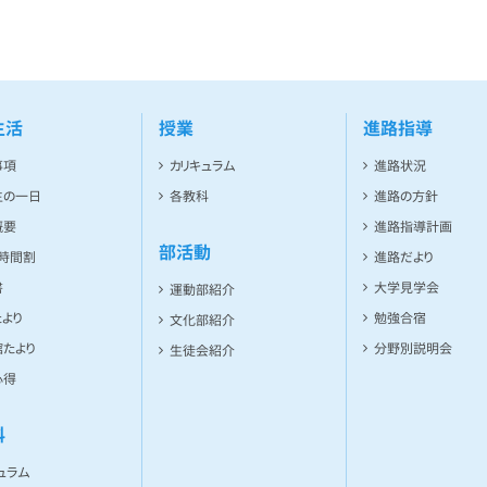
生活
授業
進路指導
事項
カリキュラム
進路状況
生の一日
各教科
進路の方針
概要
進路指導計画
部活動
ト時間割
進路だより
書
大学見学会
運動部紹介
より
勉強合宿
文化部紹介
たより
分野別説明会
生徒会紹介
心得
科
ュラム