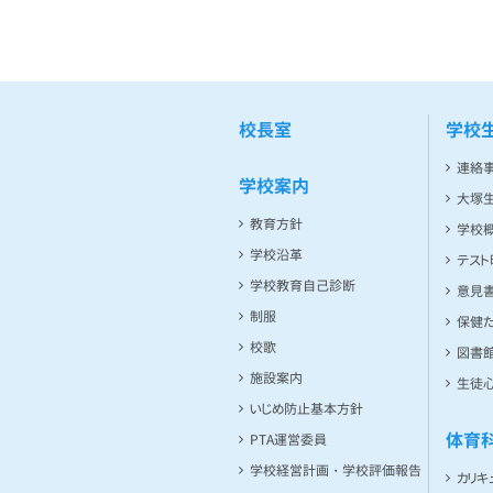
校長室
学校
連絡
学校案内
大塚
教育方針
学校
学校沿革
テス
学校教育自己診断
意見
制服
保健た
校歌
図書館
施設案内
生徒
いじめ防止基本方針
体育
PTA運営委員
学校経営計画・学校評価報告
カリキ