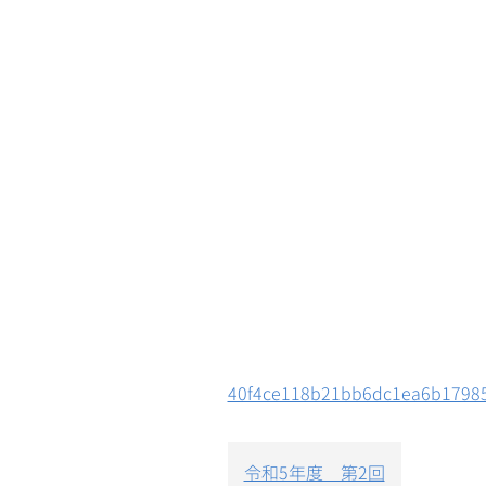
40f4ce118b21bb6dc1ea6b17985
投
令和5年度 第2回
稿