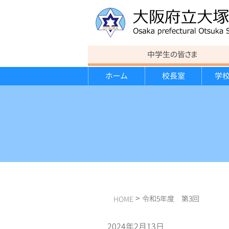
中学生の皆さま
ホーム
校長室
学
教育方針
連絡事項
カリキュラム
カリキュラム
運動部紹介
進路状況
行事報告
校歌
意見書
スポーツ講演会
大学見学会
遠足
学校経営計画・学校評価報告書
クローズアップ大塚
>
令和5年度 第3回
HOME
2024年2月13日