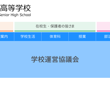
在校生・保護者の皆さま
校案内
学校生活
体育科
授業
部
学校沿革
テスト時間割
部活動
各教科
文化部紹介
進路の方針
年間行事
学校教育自己診断
大塚生の一日
スキー実習
生徒会紹介
進路指導計画
宿泊研修
学校運営協議会
施設案内
保健たより
スポーツ栄養学講習
勉強合宿
大塚祭 体育の部
いじめ防止基本方針
図書館たより
臨海実習
分野別説明会
大塚祭 文化の部
学校運営協議会
学校案内パンフレット