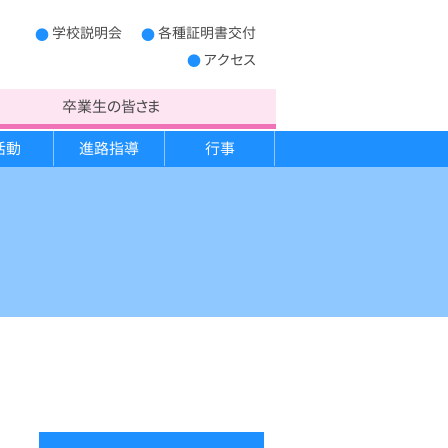
学校説明会
各種証明書交付
アクセス
卒業生の皆さま
活動
進路指導
行事
制服
学校概要
キャンプ実習
進路だより
宿泊学習
PTA運営委員
生徒心得
救急法講習
開かれた学校作り