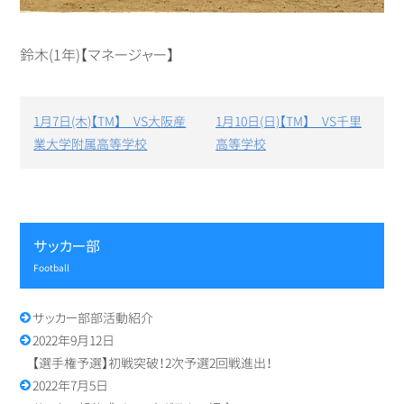
鈴木(1年)【マネージャー】
投
1月7日(木)【TM】 VS大阪産
1月10日(日)【TM】 VS千里
稿
業大学附属高等学校
高等学校
ナ
ビ
ゲ
ー
シ
サッカー部
ョ
ン
football
サッカー部部活動紹介
2022年9月12日
【選手権予選】初戦突破！2次予選2回戦進出！
2022年7月5日