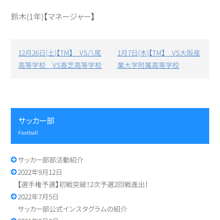
鈴木(1年)【マネージャー】
投
12月26日(土)【TM】 VS八尾
1月7日(木)【TM】 VS大阪産
稿
高等学校 VS香芝高等学校
業大学附属高等学校
ナ
ビ
ゲ
ー
シ
サッカー部
ョ
ン
football
サッカー部部活動紹介
2022年9月12日
【選手権予選】初戦突破！2次予選2回戦進出！
2022年7月5日
サッカー部公式インスタグラムの紹介