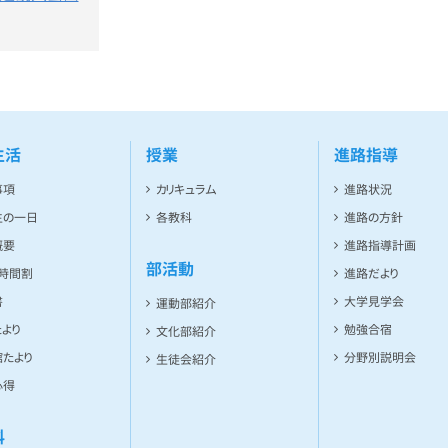
生活
授業
進路指導
事項
カリキュラム
進路状況
生の一日
各教科
進路の方針
概要
進路指導計画
部活動
ト時間割
進路だより
書
大学見学会
運動部紹介
より
勉強合宿
文化部紹介
たより
分野別説明会
生徒会紹介
心得
科