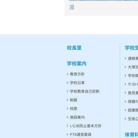
ナ
場
ビ
ゲ
ー
シ
ョ
校長室
学校
ン
連絡
学校案内
大塚
教育方針
学校
学校沿革
テス
学校教育自己診断
意見
制服
保健た
校歌
図書館
施設案内
生徒
いじめ防止基本方針
体育
PTA運営委員