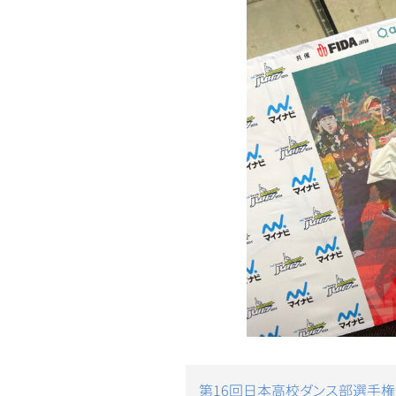
投
第16回日本高校ダンス部選手
稿