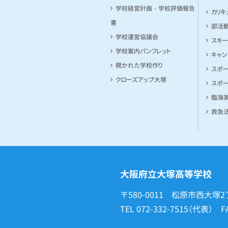
学校経営計画・学校評価報告
カリキ
書
部活
学校運営協議会
スキ
学校案内パンフレット
キャ
開かれた学校作り
スポ
クローズアップ大塚
スポ
臨海
救急
大阪府立大塚高等学校
〒580-0011 松原市西大塚2
TEL
072-332-7515
（代表） F