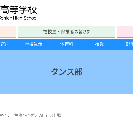
在校生・保護者の皆さま
校案内
学校生活
体育科
授業
部
学校沿革
テスト時間割
部活動
各教科
文化部紹介
進路の方針
年間行事
学校教育自己診断
大塚生の一日
スキー実習
生徒会紹介
進路指導計画
宿泊研修
ダンス部
施設案内
保健たより
スポーツ栄養学講習
勉強合宿
大塚祭 体育の部
いじめ防止基本方針
図書館たより
臨海実習
分野別説明会
大塚祭 文化の部
学校運営協議会
学校案内パンフレット
マイナビ主催ハイダン WEST.3出場