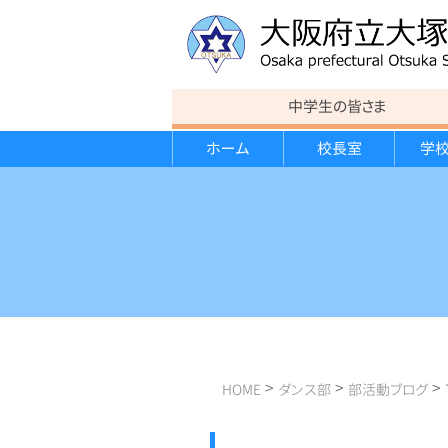
中学生の皆さま
ホーム
校長室
学
教育方針
連絡事項
カリキュラム
カリキュラム
運動部紹介
進路状況
行事報告
校歌
意見書
スポーツ講演会
大学見学会
遠足
学校経営計画・学校評価報告書
クローズアップ大塚
>
>
>
HOME
ダンス部
部活動ブログ