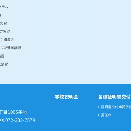
ュラム
動
ー実習
ンプ実習
ーツ講演会
ーツ栄養学講習
実習
法講習
学校説明会
各種証明書交付
証明書交付申請手
丁目1005番地
委任状
AX
072-332-7579