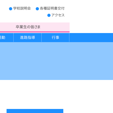
学校説明会
各種証明書交付
アクセス
卒業生の皆さま
活動
進路指導
行事
制服
学校概要
キャンプ実習
進路だより
宿泊学習
PTA運営委員
生徒心得
救急法講習
開かれた学校作り