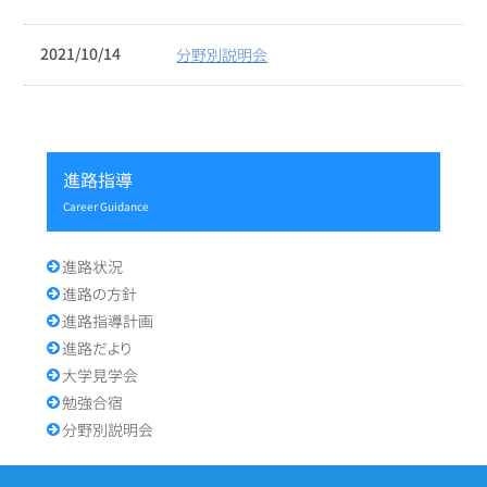
2021/10/14
分野別説明会
進路指導
Career Guidance
進路状況
進路の方針
進路指導計画
進路だより
大学見学会
勉強合宿
分野別説明会