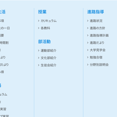
生活
授業
進路指導
事項
カリキュラム
進路状況
生の一日
各教科
進路の方針
概要
進路指導計画
部活動
ト時間割
進路だより
書
大学見学会
運動部紹介
より
勉強合宿
文化部紹介
たより
分野別説明会
生徒会紹介
心得
科
ュラム
動
ー実習
ンプ実習