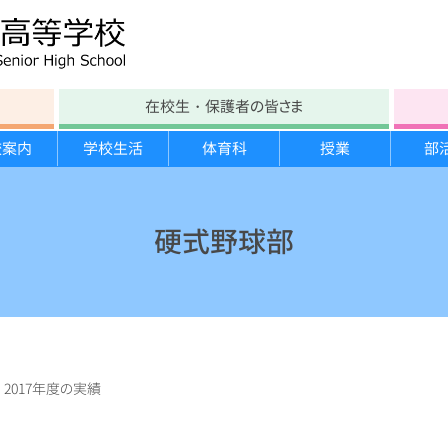
在校生・保護者の皆さま
校案内
学校生活
体育科
授業
部
学校沿革
テスト時間割
部活動
各教科
文化部紹介
進路の方針
年間行事
学校教育自己診断
大塚生の一日
スキー実習
生徒会紹介
進路指導計画
宿泊研修
硬式野球部
施設案内
保健たより
スポーツ栄養学講習
勉強合宿
大塚祭 体育の部
いじめ防止基本方針
図書館たより
臨海実習
分野別説明会
大塚祭 文化の部
学校運営協議会
学校案内パンフレット
>
2017年度の実績