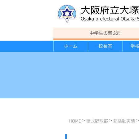
中学生の皆さま
ホーム
校長室
学
教育方針
連絡事項
カリキュラム
カリキュラム
運動部紹介
進路状況
行事報告
校歌
意見書
スポーツ講演会
大学見学会
遠足
学校経営計画・学校評価報告書
クローズアップ大塚
>
>
HOME
硬式野球部
部活動実績