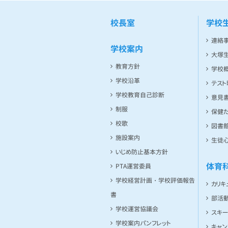
校長室
学校
連絡
学校案内
大塚
教育方針
学校
学校沿革
テス
学校教育自己診断
意見
制服
保健た
校歌
図書館
施設案内
生徒
いじめ防止基本方針
体育
PTA運営委員
学校経営計画・学校評価報告
カリキ
書
部活
学校運営協議会
スキ
学校案内パンフレット
キャ