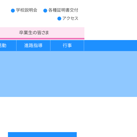
学校説明会
各種証明書交付
アクセス
卒業生の皆さま
活動
進路指導
行事
制服
学校概要
キャンプ実習
進路だより
宿泊学習
PTA運営委員
生徒心得
救急法講習
開かれた学校作り