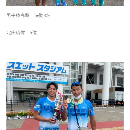
男子棒高跳 決勝3名
北田琉偉 5位