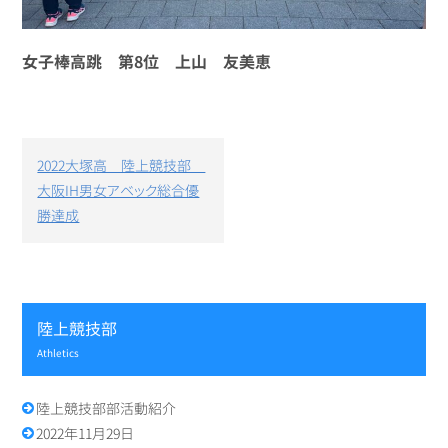
女子棒高跳 第8位 上山 友美恵
投
2022大塚高 陸上競技部
稿
大阪IH男女アベック総合優
ナ
ビ
勝達成
ゲ
ー
シ
ョ
陸上競技部
ン
athletics
陸上競技部部活動紹介
2022年11月29日